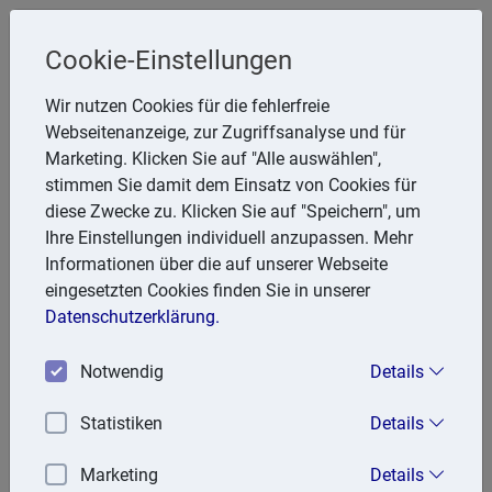
Cookie-Einstellungen
MECON Steuerberatungsgesellschaft
Wir nutzen Cookies für die fehlerfreie
mbH
Webseitenanzeige, zur Zugriffsanalyse und für
Steuerberater Heinz-Günter Beckmann
Marketing. Klicken Sie auf "Alle auswählen",
stimmen Sie damit dem Einsatz von Cookies für
Eichendorffstr. 13, 58708 Menden
diese Zwecke zu. Klicken Sie auf "Speichern", um
Telefon: 2373 394324
Ihre Einstellungen individuell anzupassen. Mehr
E-Mail:
mail@mecon-steuerberatung.de
Informationen über die auf unserer Webseite
eingesetzten Cookies finden Sie in unserer
Datenschutzerklärung.
Kontakt
Notwendig
Details
Steuerberater Heinz-Günter Beckmann
Eichendorffstr. 13
Statistiken
Details
58708 Menden
Marketing
Details
Telefon: 2373 394324