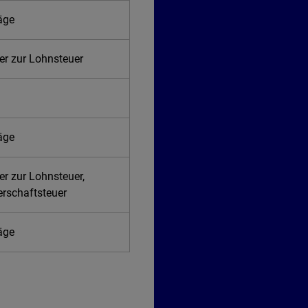
räge
er zur Lohnsteuer
räge
er zur Lohnsteuer,
erschaftsteuer
räge