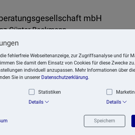
eratungsgesellschaft mbH
inz-Günter Beckmann
 Menden
lungen
beratung.de
die fehlerfreie Webseitenanzeige, zur Zugriffsanalyse und für Ma
stimmen Sie damit dem Einsatz von Cookies für diese Zwecke zu.
instellungen individuell anzupassen. Mehr Informationen über di
inden Sie in unserer
Datenschutzerklärung.
e
Statistiken
Marketi
Details
Details
Zahlungsschonfrist
Steuern
sum
Speichern
15. Januar 2026
Umsatzsteuer, Lohnsteuer, Kirchensteu